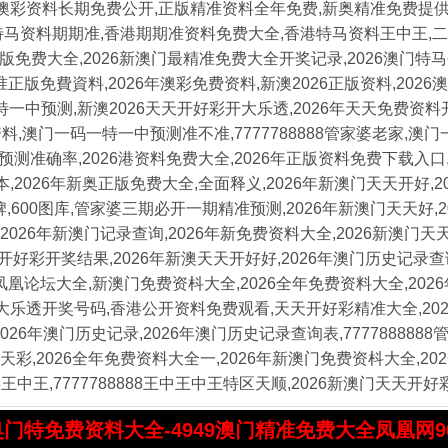
澳彩资料长期免费公开,正版精准资料全年免费,新奥精准免费提供港
特马资料期期准,香港期期准资料免费大全,香港特马资料王中王,
正版免费大全,2026新澳门最精准免费大全开奖记录,2026澳门特马今
准正版免費資料,2026年澳彩免费资料,新澳2026正版资料,20
一中预测,新澳2026天天开好彩开大乐透,2026年天天免费资料开,
费资料,澳门一码一特一中预测准不准,7777788888管家婆老家,
测准确率,2026港资料免费大全,2026年正版资料免费下载入口
本,2026年新奥正版免费大全,全面释义,2026年新澳门天天开好,20
600图库,管家婆三期必开一期精准预测,2026年新澳门天天好,
,2026年新澳门记录查询,2026年新免费资料大全,2026新澳门天
开好彩开奖结果,2026年新澳天天开好好,2026年澳门历史记录查询,
9火凤凰论坛大全,新澳门免费资枓大全,2026全年免费资料大全,20
彩大乐透开奖号码,香港公开资料免费观看,天天开好彩精准大全,20
,2026年澳门历史记录,2026年澳门历史记录查询表,77778888
天天彩,2026全年免费资料大全一,2026年新澳门免费资枓大全,2
8888王中王,7777788888王中王中王特区天顺,2026新澳门天天
门特免费资料大全-4949澳门精准免费大全凤凰网96