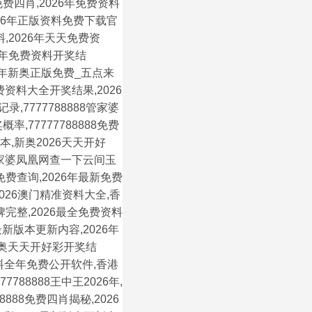
免费四肖,2026年免费资料
026年正版资料免费下载官
料,2026年天天免费资
26全年免费资料开奖结
026年新奥正版免费_五点来
免费资料大全开奖结果,2026
,7777788888管家婆
率,77777788888免费
本,新奥2026天天开好
88管家婆凤凰网查一下云间玉
料免费查询,2026年最新免费
2026澳门精准资料大全,香
牌完整,2026最全免费资料
婆最新版本更新内容,2026年
6新奥天天开好彩开奖结
版资料全年免费公开软件,香港
88888王中王2026年,
888免费四肖揭秘,2026