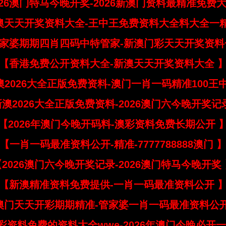
026澳门特马今晚开奖-2026新澳门资料最精准免费大
澳天天开奖资料大全-王中王免费资料大全料大全一精
家婆期期四肖四码中特管家-新澳门彩天天开奖资料
【香港免费公开资料大全-新澳天天开奖资料大全 
澳2026大全正版免费资料-澳门一肖一码精准100王中
澳2026大全正版免费资料-2026澳门六今晚开奖记
【2026年澳门今晚开码料-澳彩资料免费长期公开 
【一肖一码最准资料公开-精准-7777788888澳门 
【2026澳门六今晚开奖记录-2026澳门特马今晚开奖 
【新澳精准资料免费提供-一肖一码最准资料公开 
澳门天天开彩期期精准-管家婆一肖一码最准资料公开
彩资料免费的资料大全wwe-2026年澳门今晚必开一