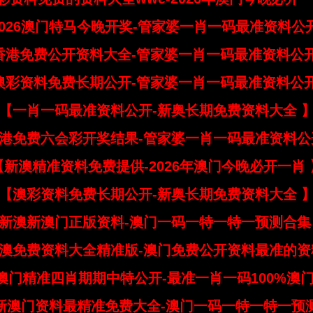
2026澳门特马今晚开奖-管家婆一肖一码最准资料公开
香港免费公开资料大全-管家婆一肖一码最准资料公开
澳彩资料免费长期公开-管家婆一肖一码最准资料公开
【一肖一码最准资料公开-新奥长期免费资料大全 
港免费六会彩开奖结果-管家婆一肖一码最准资料公
【新澳精准资料免费提供-2026年澳门今晚必开一肖 
【澳彩资料免费长期公开-新奥长期免费资料大全 
新澳新澳门正版资料-澳门一码一特一特一预测合集
澳免费资料大全精准版-澳门免费公开资料最准的资
澳门精准四肖期期中特公开-最准一肖一码100%澳门
6新澳门资料最精准免费大全-澳门一码一特一特一预