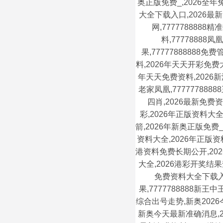
奥正版免费_,2026全年
大全下载入口,2026最
网,777778888
料,77778888
果,77777888888
料,2026年天天开彩免费大
年天天免费资料,2026新
老家凤凰,777777888
四肖,2026最新免费
彩,2026年正版资料大全
箭,2026年新奥正版免费_
资料大全,2026年正版资
港资料免费长期公开,202
大全,2026港彩开奖结果查
免费资料大全下载入口
果,7777788888新
综合出号走势,新奥2026
新奥今天最新准确消息,20