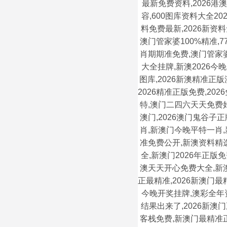
最新免费资料,2026港
容,600图库资料大全20
料免费最新,2026新资料
澳门管家婆100%精准,7
肖期期准免费,澳门管家婆1
大全挂牌,新澳2026今
图库,2026新澳精准正版
2026精准正版免费,20
特,澳门二四六天天免费好
澳门,2026澳门鬼谷子
肖,新澳门今晚平特一肖
准免费公开,新澳资料精选
全,新澳门2026年正版
澳天天开心免费大全,新澳
正最精准,2026新澳门最
今晚开奖挂牌,澳彩全年资
结果出来了,2026新
客栈免费,新澳门最精准