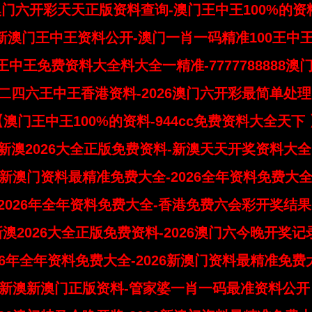
门六开彩天天正版资料查询-澳门王中王100%的资
新澳门王中王资料公开-澳门一肖一码精准100王中王
王中王免费资料大全料大全一精准-7777788888澳门
二四六王中王香港资料-2026澳门六开彩最简单处理
【澳门王中王100%的资料-944cc免费资料大全天下 
新澳2026大全正版免费资料-新澳天天开奖资料大全
26新澳门资料最精准免费大全-2026全年资料免费大全
2026年全年资料免费大全-香港免费六会彩开奖结果
澳2026大全正版免费资料-2026澳门六今晚开奖记
26年全年资料免费大全-2026新澳门资料最精准免费
新澳新澳门正版资料-管家婆一肖一码最准资料公开