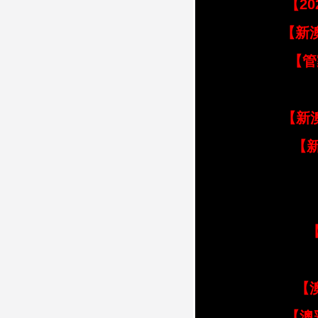
【2
【新
【管
【新
【新
【
【澳