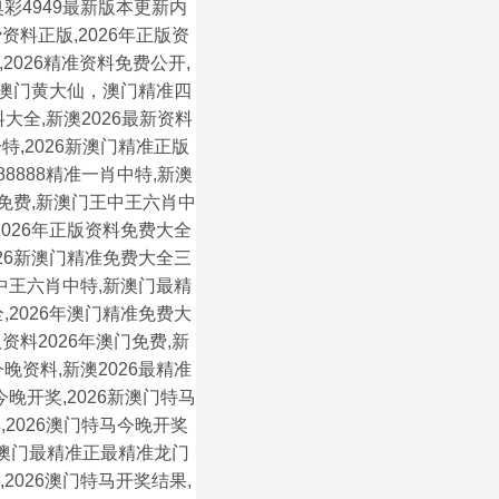
奥彩4949最新版本更新内
费资料正版,2026年正版资
,2026精准资料免费公开,
26新澳门黄大仙，澳门精准四
料大全,新澳2026最新资料
特,2026新澳门精准正版
88888精准一肖中特,新澳
正版免费,新澳门王中王六肖中
2026年正版资料免费大全
026新澳门精准免费大全三
中王六肖中特,新澳门最精
,2026年澳门精准免费大
资料2026年澳门免费,新
晚资料,新澳2026最精准
今晚开奖,2026新澳门特马
,2026澳门特马今晚开奖
,澳门最精准正最精准龙门
026澳门特马开奖结果,