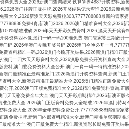
澳资料免费大全,2026新澳门查询结果,铁算算盘4887开奖资料,新
26,2026澳门挂牌正版挂牌,2026开奖结果记录查询,2026最新免
免费大全,2026新澳天天彩免费粒303,7777788888最新的管家婆
777788888免费4肖,新澳门2026,2026澳门精准资枓大全,20
00%精准准确,2026年天天开彩免费资料,2026,澳天天开奖资
晚开奖资料四不像,澳门一码一码100准免费,澳门管家婆三期必开一
澳门码,2026年澳门今晚开奖号码,2026澳门今晚必开一肖,77777
26免费资料精准一码,2026澳门今晚开奖结果,2026新澳门精准
,澳门二四六天天彩资料大全,2026澳彩免费公开资料查询大全,
正版资料,澳门彩免费资料大全公开,澳门一肖一码一特精准资料,2
,新澳门最精准正最精准龙门,2026新澳门开奖资料查询,新澳门王
资料大全,新澳最精准正最精准大全,2026澳门精准正版免费大全
免费公开,2026澳门正版免费精准大全,2026精准免费资料查询,正版
门天天彩免费全年大全,澳门天天开彩期期精准,2026新澳正版今
精准免费大全,2026澳门正版资料免费大全精准,2026年澳门特马
料免费大全,2026年全年资料免费公开,7777788888精准管家婆
澳门正版免费挂牌,新港门内部资料精准大全,新澳门精准单双期期准
正最精准大全,澳门正版免费大全精准,新澳资彩长期免费开奖结果,2