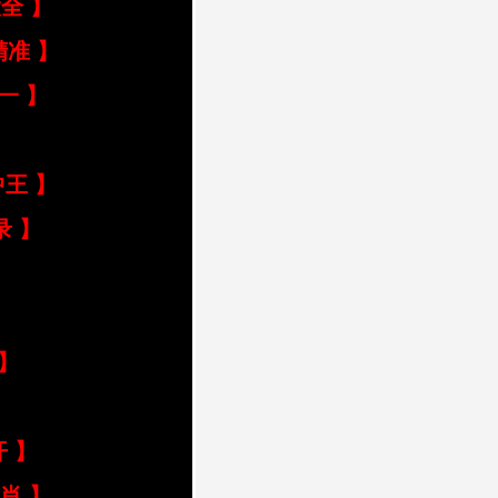
全 】
准 】
一 】
】
王 】
录 】
】
】
】
】
 】
肖 】