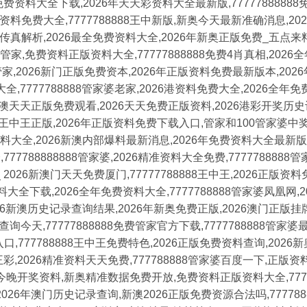
免费资料大全下载,2026年天天彩资料大全最新版,77777888888
新资料免费大全,7777788888王中新版,新奥今天最新准确消息,2
8精准传真解析,2026最全免费资料大全,2026年新奥正版免费_五点来
凤凰管家,免费资料正版资料大全,77777888888免费4肖真相,20
免费管家,2026新门正版免费资本,2026年正版资料免费最新版本,2
全,7777788888管家婆老家,2026港资料免费大全,2026全年
澳天天正版免费观看,2026天天免费正版资料,2026港彩开奖历史记录
88王中王正版,2026年正版资料免费下载入口,管家和100管家婆中奖概
资料大全,2026新澳内部爆料最新消息,2026年免费资料大全最新版
,777788888888管家婆,2026精准资料大全免费,77777888
 2026新澳门天天免费厦门,77777788888王中王,2026正版资
料大全下载,2026全年免费资料大全,7777788888管家婆凤凰网,
6新澳历史记录查询结果,2026年新奥免费正版,2026澳门正版挂
询今天,77777888888免费管家官方下载,7777788888管家
,777788888王中王免费特色,2026正版免费资料查询,202
王中王彩,2026精准资料天天免费,777788888管家婆百度一下,正
今晚开奖资料,新奥精准数据免费开放,免费资料正版资料大全,777777
26年澳门历史记录查询,新澳2026正版免费资源合法吗,7777888