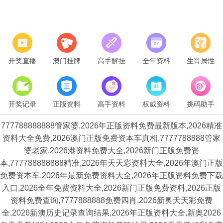
开奖直播
澳门挂牌
高手解挂
全年资料
生肖属性
开奖记录
正版资料
高手资料
权威资料
挑码助手
777788888888管家婆,2026年正版资料免费最新版本,2026精准
资料大全免费,2026澳门正版免费资本车真相,7777788888管家
婆老家,2026港资料免费大全,2026新门正版免费资
本,777788888888精准,2026年天天彩资料大全,2026年澳门正版
免费资本车,2026年最新免费资料大全,2026年正版资料免费下载
入口,2026全年免费资料大全,2026新门正版免费资料,2026正版
资料免费查询,7777888888免费四肖,2026新奥天天彩免费
全,2026新澳历史记录查询结果,2026年正版资料大全,新奥2026