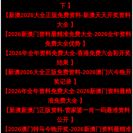
下 】
【新澳2026大全正版免费资料-新澳天天开奖资料
大全 】
【2026新澳门资料最精准免费大全-2026全年资料
免费大全优势 】
【2026年全年资料免费大全-香港免费六会彩开奖
结果 】
【新澳2026大全正版免费资料-2026澳门六今晚开
奖记录 】
【2026年全年资料免费大全-2026新澳门资料最精
准免费大全 】
【新澳新澳门正版资料-管家婆一肖一码最准资料
公开 】
【2026澳门特马今晚开奖-2026新澳门资料最精准