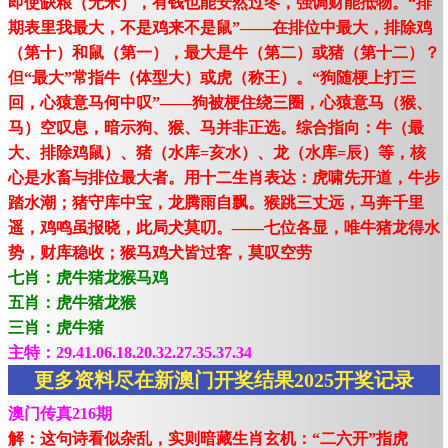
即使缺粮（无米），有钱也能安然过冬，强调财能抵物。“排
期表里我最大，不是鸡来不是鼠”——在排位中最大，排除鸡
（第十）和鼠（第一），最大是牛（第二）或猪（第十二）？
但“最大”常指牛（体型大）或虎（称王）。“狗随梗上打三
回，心猿意马何中叹”——狗被梗住绕三圈，心猿意马（猴、
马）空叹息，暗示狗、猴、马并非正选。综合指向：牛（最
大、排除鸡鼠）、猪（水库=亥水）、龙（水库=辰）等，核
心是水畜与排位最大者。用十二生肖表达：虎啸先开道，牛步
踏水潮；猪守库中宝，龙腾雨自飘。猴跳三丈远，马奔千里
遥，鸡鸣虽报晓，此局犬莫叨。——七位各显，唯牛猪龙得水
势，财库稳收；猴马鸡犬皆过客，莫叹空劳
七肖：虎牛猪龙猴马鸡
五肖：虎牛猪龙猴
三肖：虎牛猪
主特：29.41.06.18.20.32.27.35.37.34
更多资料尽在新澳门开奖结果2025开奖记录
澳门传真216期
解：这句诗看似杂乱，实则暗藏生肖玄机：“二六开”指虎