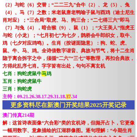
（2）与蛇（6）交替；“二二三九”合牛（2）、龙（5）、兔
（4）、马（7）之数；米老鼠唐老鸭喻子鼠与酉鸡（迪士尼生
肖对应）；“三合局”取虎、马、狗三合；“二七得三六”即马
（7）与兔（4），暗合猴（9）、鼠（1）；“大王美人”指虎王
与蛇（小龙）；“七月初七”为七夕，鹊桥会牛郎织女，取牛、
鸡（七夕对应鸡鸣）。生肖（按谜面隐意）：狗、蛇、虎、
鼠、牛、马、鸡。全诗借数字谐音、典故与节气，将十二生肖
隐于离合拆字之中，须循“二六”“三七”等数理，再扣合典故，
方得此乱序七肖。字字皆有出处，句句不离玄机
七肖：狗蛇虎鼠牛
马
鸡
五肖：狗蛇虎鼠牛
三肖：狗蛇虎
主特：09.21.26.38.17.29.31.18.
37
.34
更多资料尽在新澳门开奖结果2025开奖记录
澳门传真214期
解：这首诗表面像“六合彩”类的玄机诗，但抛开占卜，它更像
一幅用数字、意象描绘的江湖群像图。逐句理解：“今期生肖