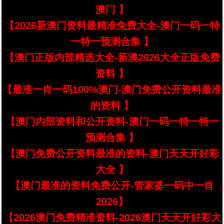
澳门 】
【2026新澳门资料最精准免费大全-澳门一码一特
一特一预测合集 】
【澳门正版内部精选大全-新澳2026大全正版免费
资料 】
【最准一肖一码100%澳门-澳门免费公开资料最准
的资料 】
【澳门内部资料和公开资料-澳门一码一特一特一
预测合集 】
【澳门免费公开资料最准的资料-澳门天天开好彩
大全 】
【澳门最准的资料免费公开-管家婆一码中一肖
2026】
【2026澳门免费精准资料-2026澳门天天开好彩大