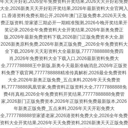
年天天开好彩,2026全年免费资料开奖结果,2026天天开好彩免费
大全,2026新奥天天开好彩开奖结果,2026年最新资料大全官网入
口,香港资料免费长期公开,2026年澳门正版免费本,2026天天免
费正版资料,管家婆三期必开一期精准预测,2026今晚开奖结果开
奖记录,2026全年免费资料大全开奖结果,2026年新奥免费正
版,2026年最新免费资料下载,2026新门正版免费资本大全,新
2026新奥原料免费,2026年新奥正版免费_,2026全年免费资料大
全下载,2026年天天彩资料大全最新版,77777888888免费四
肖,2026年免费资料大全下载入口,2026最新资料免费大
全,7777788888王中新版,新奥今天最新准确消息,2026年正版资
料免费下载官网,7777788888精准传真解析,2026最全免费资料
大全,2026年新奥正版免费_五点来料,2026年天天免费资
料,77778888凤凰管家,免费资料正版资料大全,77777888888免
费4肖真相,2026全年免费资料开奖结果,77777888888免费管
家,2026新门正版免费资本,2026年正版资料免费最新版本,2026
年新奥正版免费_五点来料,2026年天天开彩免费大
全,7777788888管家婆老家,2026港资料免费大全,2026全年免费
资料大全开奖结果,2026年天天免费资料,2026新澳天天正版免费