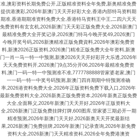
准,澳彩资料长期免费公开,正版精准资料全年免费,新奥精准免费
提供港澳彩,2026年新澳门天天开好彩大全,香港内部特马资料期
期准,香港期期准资料免费大全,香港特马资料王中王,二四六天天
免费资料有玄玄机,2026新澳门天天彩正版免费大全,2026新澳门
最精准免费大全开奖记录,2026澳门特马今晚开奖49,2026澳门
今晚开奖号码,2026新澳精准正版免費資料,2026年澳彩免费资
料,新澳2026正版资料,2026澳门精准正版免费大全年资料,新澳
门一肖一马一特一中预测,新澳2026天天开好彩开大乐透,2026年
天天免费资料开,2026澳门9点35分开06,2026年最精准免费资
料,澳门一码一特一中预测准不准,7777788888管家婆老家,澳门
一一码一特一中奖号码预测,新澳门四肖期期中特预测准确
率,2026港资料免费大全,2026年正版资料免费下载入口,2026年
最新免费资料大全,2026新奥正版免费资本,2026年新奥正版免费
大全,全面释义,2026年新澳门天天开好,2026年正版资料大
全,2026新澳门正版免费挂牌灯牌,600图库,管家婆三期必开一期
精准预测,2026年新澳门天天好,2026新奥天天开奖最新结
果,2026新澳门免费挂牌,2026年新澳门记录查询,2026年新免费
资料大全,2026新澳门天天精准资枓,2026全年免费港澳资