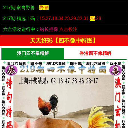
217期:家禽野兽：
野兽
217期:精选十码：
15.27.18.34.23.29.32.31.
26
.28
六合活动进行中：
站长担保
点击投注
天天好彩【四不像中特图】
澳门四不像精解
香港四不像精解