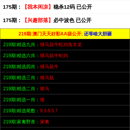
175期：
【我本闲凉】
稳杀12码 已公开
175期：
【兴趣部落】
必中波色 已公开
219期:澳门天天好彩AA级公开;
还等啥大胆砸
219期:精选九肖：
猪马鼠牛蛇鸡兔羊龙
219期:精选六肖：
猪马鼠牛蛇鸡
219期:精选四肖：
猪马鼠牛
219期:精选三肖：
猪马鼠
219期:精选二肖：
猪马
219期:精选一肖：
猪
219期:精选尾数：
9.3.8.5.7
219期:家禽野兽：
家禽