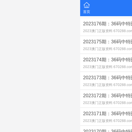
首页
2023176期：36码中特
2023澳门正版资料 670288.co
2023175期：36码中特
2023澳门正版资料 670288.co
2023174期：36码中特
2023澳门正版资料 670288.co
2023173期：36码中特
2023澳门正版资料 670288.co
2023172期：36码中特
2023澳门正版资料 670288.co
2023171期：36码中特
2023澳门正版资料 670288.co
2023170期：36码中特