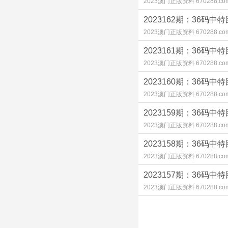
2023澳门正版资料 670288.co
2023162期：36码中特
2023澳门正版资料 670288.co
2023161期：36码中特
2023澳门正版资料 670288.co
2023160期：36码中特
2023澳门正版资料 670288.co
2023159期：36码中特
2023澳门正版资料 670288.co
2023158期：36码中特
2023澳门正版资料 670288.co
2023157期：36码中特
2023澳门正版资料 670288.co