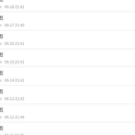
m
06-18 21:41
图
m
06-17 21:40
图
m
06-16 21:41
图
m
06-15 21:41
图
m
06-14 21:41
图
m
06-13 21:42
图
m
06-12 21:48
图