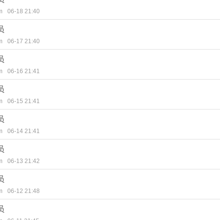
m
06-18 21:40
员
m
06-17 21:40
员
m
06-16 21:41
员
m
06-15 21:41
员
m
06-14 21:41
员
m
06-13 21:42
员
m
06-12 21:48
员