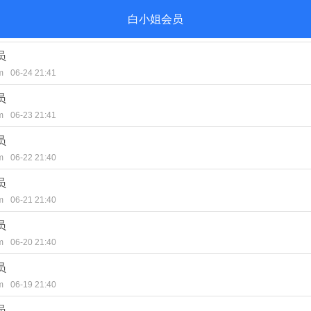
白小姐会员
员
m
06-24 21:41
员
m
06-23 21:41
员
m
06-22 21:40
员
m
06-21 21:40
员
m
06-20 21:40
员
m
06-19 21:40
员