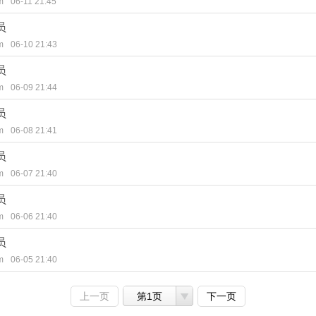
m
06-11 21:45
员
m
06-10 21:43
员
m
06-09 21:44
员
m
06-08 21:41
员
m
06-07 21:40
员
m
06-06 21:40
员
m
06-05 21:40
上一页
第1页
下一页