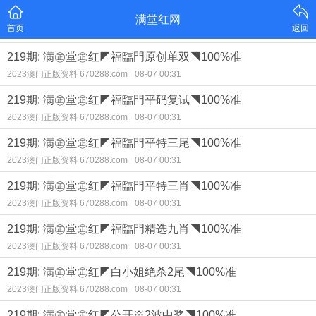
满堂红网
首页
返回
219期: 满㊣堂㊣红◤福臨門原创单双◥100%准
2023澳门正版资料 670288.com
08-07 00:31
219期: 满㊣堂㊣红◤福臨門平码复试◥100%准
2023澳门正版资料 670288.com
08-07 00:31
219期: 满㊣堂㊣红◤福臨門平特三尾◥100%准
2023澳门正版资料 670288.com
08-07 00:31
219期: 满㊣堂㊣红◤福臨門平特三肖◥100%准
2023澳门正版资料 670288.com
08-07 00:31
219期: 满㊣堂㊣红◤福臨門精选九肖◥100%准
2023澳门正版资料 670288.com
08-07 00:31
219期: 满㊣堂㊣红◤白小姐绝杀2尾◥100%准
2023澳门正版资料 670288.com
08-07 00:31
219期: 满㊣堂㊣红◤公开※2波中奖◥100%准