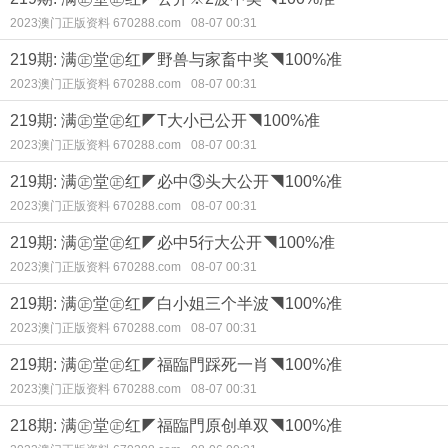
2023澳门正版资料 670288.com
08-07 00:31
219期: 满㊣堂㊣红◤野兽与家畜中奖◥100%准
2023澳门正版资料 670288.com
08-07 00:31
219期: 满㊣堂㊣红◤T大小已公开◥100%准
2023澳门正版资料 670288.com
08-07 00:31
219期: 满㊣堂㊣红◤必中③头大公开◥100%准
2023澳门正版资料 670288.com
08-07 00:31
219期: 满㊣堂㊣红◤必中5行大公开◥100%准
2023澳门正版资料 670288.com
08-07 00:31
219期: 满㊣堂㊣红◤白小姐三个半波◥100%准
2023澳门正版资料 670288.com
08-07 00:31
219期: 满㊣堂㊣红◤福臨門踩死一肖◥100%准
2023澳门正版资料 670288.com
08-07 00:31
218期: 满㊣堂㊣红◤福臨門原创单双◥100%准