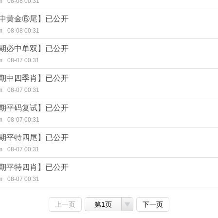
m
08-08 00:31
【必中黄金⑥尾】已公开
m
08-08 00:31
【期期必中单双】已公开
m
08-07 00:31
【期期中四季肖】已公开
m
08-07 00:31
【期期平码复试】已公开
m
08-07 00:31
【期期平特四尾】已公开
m
08-07 00:31
【期期平特四肖】已公开
m
08-07 00:31
上一页
第1页
下一页