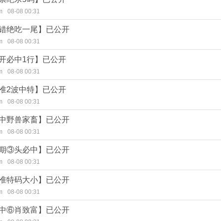
m
08-08 00:31
【无错绝吃一尾】已公开
m
08-08 00:31
公开必中1行】已公开
m
08-08 00:31
精准2波中特】已公开
m
08-08 00:31
【必中野兽家畜】已公开
m
08-08 00:31
【期期③头必中】已公开
m
08-08 00:31
【奇准特码大小】已公开
m
08-08 00:31
【稳中⑥肖致富】已公开