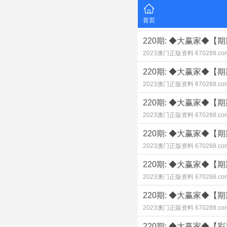
首页
220期: ◆大赢家◆
2023澳门正版资料 670288.co
220期: ◆大赢家◆
2023澳门正版资料 670288.co
220期: ◆大赢家◆
2023澳门正版资料 670288.co
220期: ◆大赢家◆
2023澳门正版资料 670288.co
220期: ◆大赢家◆
2023澳门正版资料 670288.co
220期: ◆大赢家◆
2023澳门正版资料 670288.co
220期: ◆大赢家◆【