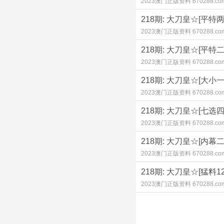
2023澳门正版资料 670288.co
218期: 大刀皇☆[平特两
2023澳门正版资料 670288.co
218期: 大刀皇☆[平特二
2023澳门正版资料 670288.co
218期: 大刀皇☆[大小一
2023澳门正版资料 670288.co
218期: 大刀皇☆[七选四
2023澳门正版资料 670288.co
218期: 大刀皇☆[内幕二
2023澳门正版资料 670288.co
218期: 大刀皇☆[猛料12
2023澳门正版资料 670288.co