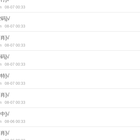
m
08-07 00:33
码]√
m
08-07 00:33
肖]√
m
08-07 00:33
码]√
m
08-07 00:33
特]√
m
08-07 00:33
肖]√
m
08-07 00:33
中]√
m
08-06 00:33
肖]√