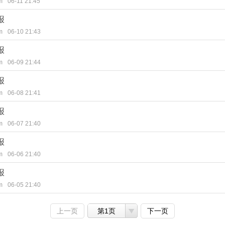
m
06-11 21:45
报
m
06-10 21:43
报
m
06-09 21:44
报
m
06-08 21:41
报
m
06-07 21:40
报
m
06-06 21:40
报
m
06-05 21:40
上一页
第1页
下一页