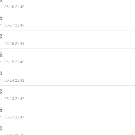
m
06-18 21:40
报
m
06-17 21:40
报
m
06-16 21:41
报
m
06-15 21:40
报
m
06-14 21:41
报
m
06-13 21:42
报
m
06-12 21:47
报