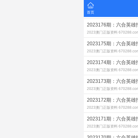
首页
2023176期：六合英雄
2023澳门正版资料 670288.co
2023175期：六合英雄
2023澳门正版资料 670288.co
2023174期：六合英雄
2023澳门正版资料 670288.co
2023173期：六合英雄
2023澳门正版资料 670288.co
2023172期：六合英雄
2023澳门正版资料 670288.co
2023171期：六合英雄
2023澳门正版资料 670288.co
2023170期：六合英雄