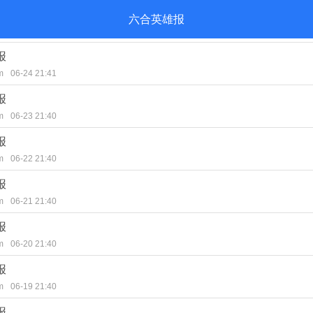
六合英雄报
报
m
06-24 21:41
报
m
06-23 21:40
报
m
06-22 21:40
报
m
06-21 21:40
报
m
06-20 21:40
报
m
06-19 21:40
报