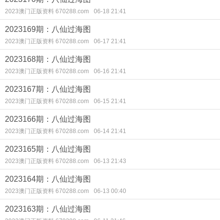
2023澳门正版资料 670288.com
06-18 21:41
2023169期：八仙过海图
2023澳门正版资料 670288.com
06-17 21:41
2023168期：八仙过海图
2023澳门正版资料 670288.com
06-16 21:41
2023167期：八仙过海图
2023澳门正版资料 670288.com
06-15 21:41
2023166期：八仙过海图
2023澳门正版资料 670288.com
06-14 21:41
2023165期：八仙过海图
2023澳门正版资料 670288.com
06-13 21:43
2023164期：八仙过海图
2023澳门正版资料 670288.com
06-13 00:40
2023163期：八仙过海图