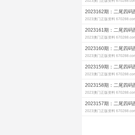
2023澳门正版资料 670288.co
2023162期：二尾四码
2023澳门正版资料 670288.co
2023161期：二尾四码
2023澳门正版资料 670288.co
2023160期：二尾四码
2023澳门正版资料 670288.co
2023159期：二尾四码
2023澳门正版资料 670288.co
2023158期：二尾四码
2023澳门正版资料 670288.co
2023157期：二尾四码
2023澳门正版资料 670288.co