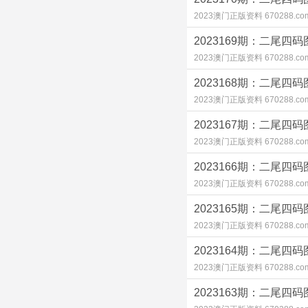
2023澳门正版资料 670288.co
2023169期：二尾四码
2023澳门正版资料 670288.co
2023168期：二尾四码
2023澳门正版资料 670288.co
2023167期：二尾四码
2023澳门正版资料 670288.co
2023166期：二尾四码
2023澳门正版资料 670288.co
2023165期：二尾四码
2023澳门正版资料 670288.co
2023164期：二尾四码
2023澳门正版资料 670288.co
2023163期：二尾四码