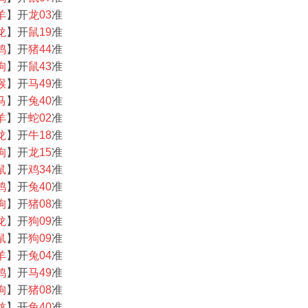
羊
】开
龙03
准
龙
】开
鼠19
准
鸡
】开
猪44
准
狗
】开
鼠43
准
猴
】开
马49
准
马
】开
兔40
准
羊
】开
蛇02
准
龙
】开
牛18
准
狗
】开
龙15
准
鼠
】开
鸡34
准
鸡
】开
兔40
准
狗
】开
猪08
准
龙
】开
狗09
准
鼠
】开
狗09
准
羊
】开
兔04
准
鸡
】开
马49
准
狗
】开
猪08
准
龙
】开
兔40
准