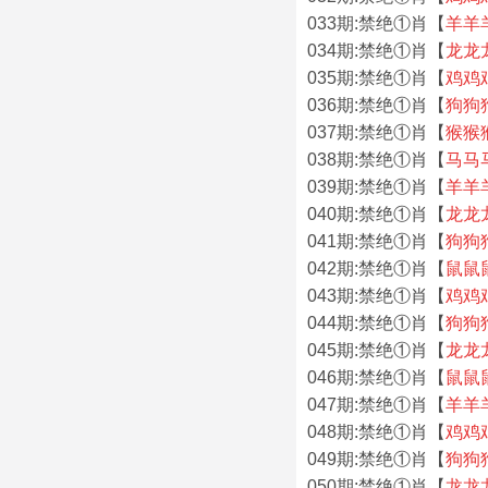
033期:禁绝①肖【
羊羊
034期:禁绝①肖【
龙龙
035期:禁绝①肖【
鸡鸡
036期:禁绝①肖【
狗狗
037期:禁绝①肖【
猴猴
038期:禁绝①肖【
马马
039期:禁绝①肖【
羊羊
040期:禁绝①肖【
龙龙
041期:禁绝①肖【
狗狗
042期:禁绝①肖【
鼠鼠
043期:禁绝①肖【
鸡鸡
044期:禁绝①肖【
狗狗
045期:禁绝①肖【
龙龙
046期:禁绝①肖【
鼠鼠
047期:禁绝①肖【
羊羊
048期:禁绝①肖【
鸡鸡
049期:禁绝①肖【
狗狗
050期:禁绝①肖【
龙龙