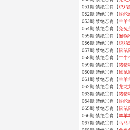
051期:禁绝①肖【
鸡鸡
052期:禁绝①肖【
蛇蛇
053期:禁绝①肖【
羊羊
054期:禁绝①肖【
兔兔
055期:禁绝①肖【
猴猴
056期:禁绝①肖【
鸡鸡
057期:禁绝①肖【
鼠鼠
058期:禁绝①肖【
牛牛
059期:禁绝①肖【
猪猪
060期:禁绝①肖【
鼠鼠
061期:禁绝①肖【
羊羊
062期:禁绝①肖【
龙龙
063期:禁绝①肖【
猪猪
064期:禁绝①肖【
蛇蛇
065期:禁绝①肖【
鼠鼠
066期:禁绝①肖【
羊羊
067期:禁绝①肖【
马马