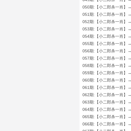
050期:【小二郎杀一肖】
051期:【小二郎杀一肖】
052期:【小二郎杀一肖】
053期:【小二郎杀一肖】
054期:【小二郎杀一肖】
055期:【小二郎杀一肖】
056期:【小二郎杀一肖】
057期:【小二郎杀一肖】
058期:【小二郎杀一肖】
059期:【小二郎杀一肖】
060期:【小二郎杀一肖】
061期:【小二郎杀一肖】
062期:【小二郎杀一肖】
063期:【小二郎杀一肖】
064期:【小二郎杀一肖】
065期:【小二郎杀一肖】
066期:【小二郎杀一肖】