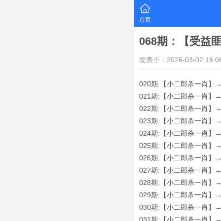
首页
068期：【受益
发表于：2026-03-02 16:06
020期:【小二郎杀一肖】
021期:【小二郎杀一肖】
022期:【小二郎杀一肖】
023期:【小二郎杀一肖】
024期:【小二郎杀一肖】
025期:【小二郎杀一肖】
026期:【小二郎杀一肖】
027期:【小二郎杀一肖】
028期:【小二郎杀一肖】
029期:【小二郎杀一肖】
030期:【小二郎杀一肖】
031期:【小二郎杀一肖】