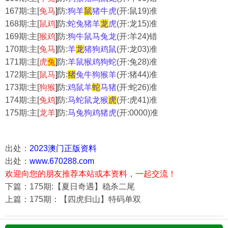
167期:主[
兔马
]
防:
狗羊
鼠
猪牛虎
(开:鼠19)准
168期:主[
鼠鸡
]
防:
蛇兔猪羊
龙
虎
(开:龙15)准
169期:主[
猴鸡
]
防:
狗牛鼠马兔龙
(开:羊24)错
170期:主[
兔马
]
防:
羊
龙
猪狗鸡鼠
(开:龙03)准
171期:主[
虎
兔
]
防:
羊鼠猴鸡狗蛇
(开:兔28)准
172期:主[
鼠马
]
防:
猪
兔牛狗猴羊
(开:猪44)准
173期:主[
狗猴
]
防:
鸡鼠羊
蛇
马猪
(开:蛇26)准
174期:主[
兔鸡
]
防:
马蛇鼠龙猴
虎
(开:虎41)准
175期:主[
龙羊
]
防:
马兔狗鸡猪虎
(开:0000)准
出处：
2023澳门正版资料
出处：
www.670288.com
欢迎向您的朋友推荐本站或本资料，一起交流！
下篇：175期:【夏日奇遇】稳杀二尾
上篇：175期：【四虎归山】特码单双